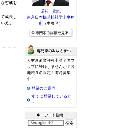
要な懲戒を
若松 徹也
して成長し
東京日本橋若松社労士事務
といえま
所
（中央区）
人材派遣業許可申請全国マ
ップに登録しませんか？各
地域３名限定！随時募集
中！
登録のご案内
すでに登録している方
へ