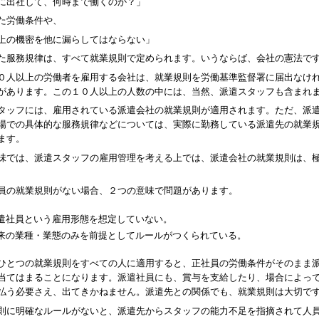
に出社して、何時まで働くのか？」
た労働条件や、
上の機密を他に漏らしてはならない」
た服務規律は、すべて就業規則で定められます。いうならば、会社の憲法で
０人以上の労働者を雇用する会社は、就業規則を労働基準監督署に届出なけ
があります。この１０人以上の人数の中には、当然、派遣スタッフも含まれ
タッフには、雇用されている派遣会社の就業規則が適用されます。ただ、派
場での具体的な服務規律などについては、実際に勤務している派遣先の就業
ます。
味では、派遣スタッフの雇用管理を考える上では、派遣会社の就業規則は、
員の就業規則がない場合、２つの意味で問題があります。
遣社員という雇用形態を想定していない。
来の業種・業態のみを前提としてルールがつくられている。
ひとつの就業規則をすべての人に適用すると、正社員の労働条件がそのまま
当てはまることになります。派遣社員にも、賞与を支給したり、場合によっ
払う必要さえ、出てきかねません。派遣先との関係でも、就業規則は大切で
則に明確なルールがないと、派遣先からスタッフの能力不足を指摘されて人