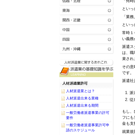
「何時
といっ
「業務
といっ
常時１
い義務
派遣ス
は、職
束され
その意
です。
派遣社
人材派遣業とは？
派
人材派遣出来る業種
従
人材派遣出来る期間
もし、
一般労働者派遣事業の許可
フにも
要件
金も支
一般労働者派遣事業許可申
請のスケジュール
就業規