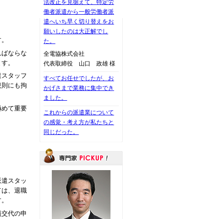
法改正を見据えて、特定労
働者派遣から一般労働者派
遣へいち早く切り替えをお
願いしたのは大正解でし
す。
た。
ればならな
全電協株式会社
ます。
代表取締役 山口 政雄 様
遣スタッフ
すべてお任せでしたが、お
規則にも拘
かげさまで業務に集中でき
ました。
極めて重要
これからの派遣業について
の感覚・考え方が私たちと
同じだった。
派遣スタッ
ては、退職
す。
員交代の申