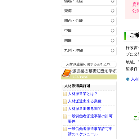
鹿
公
ご
行政書
プに公
地域、
望条件
人材
人材派遣業とは？
人材派遣出来る業種
人材派遣出来る期間
一般労働者派遣事業の許可
要件
一般労働者派遣事業許可申
請のスケジュール