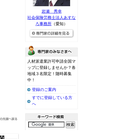
岩瀬 秀幸
社会保険労務士法人あすな
ろ事務所
（愛知）
人材派遣業許可申請全国マ
ップに登録しませんか？各
地域３名限定！随時募集
中！
登録のご案内
すでに登録している方
へ
関