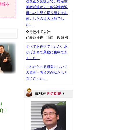
法改正を見据えて、特定労
情報を
働者派遣から一般労働者派
遣へいち早く切り替えをお
願いしたのは大正解でし
た。
全電協株式会社
代表取締役 山口 政雄 様
すべてお任せでしたが、お
かげさまで業務に集中でき
ました。
これからの派遣業について
の感覚・考え方が私たちと
同じだった。